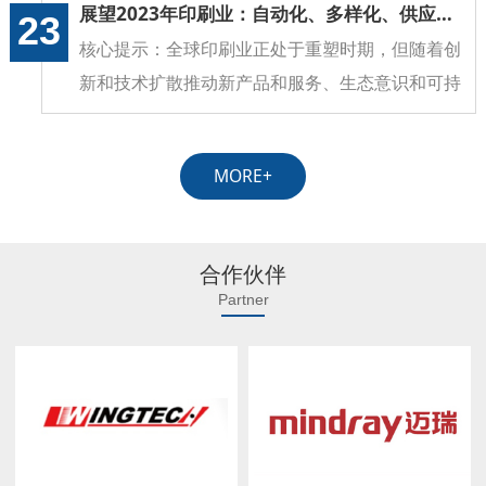
展望2023年印刷业：自动化、多样化、供应链弹性和可持续性
23
核心提示：全球印刷业正处于重塑时期，但随着创
新和技术扩散推动新产品和服务、生态意识和可持
续发展驱动的消费者需求，以及工作场所在疫情后
的转型，行业领导者必须迅速采取行动，并利用资
MORE+
本市场机会和面向未来的业务。
合作伙伴
Partner