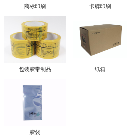
商标印刷
卡牌印刷
包装胶带制品
纸箱
胶袋